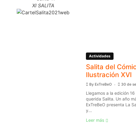
XI SALITA
Actividades
Salita del Cómic
Ilustración XVI
By
ExTreBeO
30 de s
Llegamos a la edición 16
querida Salita. Un año má
ExTreBeO presenta La Sal
y...
Leer más