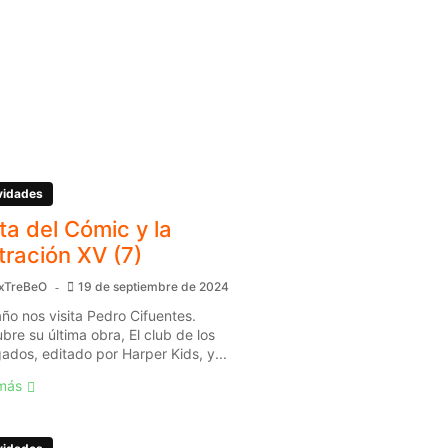
vidades
ita del Cómic y la
stración XV (7)
xTreBeO
19 de septiembre de 2024
año nos visita Pedro Cifuentes.
bre su última obra, El club de los
gados, editado por Harper Kids, y...
más