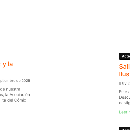
Acti
 y la
Sal
Ilu
eptiembre de 2025
By
E
 de nuestra
Este 
s, la Asociación
Descu
ita del Cómic
casti
Leer 