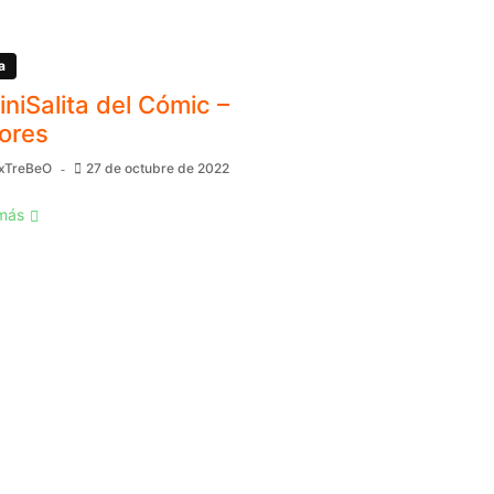
a
MiniSalita del Cómic –
ores
xTreBeO
27 de octubre de 2022
más