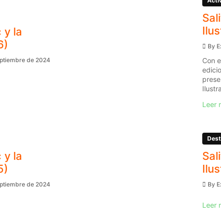
Acti
Sal
Ilu
 y la
6)
By
E
Con e
eptiembre de 2024
edici
prese
Ilustr
Leer 
Dest
 y la
Sal
5)
Ilu
eptiembre de 2024
By
E
Leer 