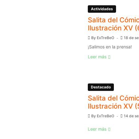
Actividades
Salita del Cómic
Ilustración XV (
By
ExTreBeO
18 de s
¡Salimos en la prensa!
Leer más
Destacado
Salita del Cómic
Ilustración XV (
By
ExTreBeO
14 de s
Leer más