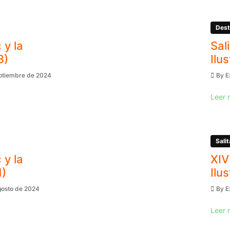
Dest
 y la
Sal
3)
Ilu
eptiembre de 2024
By
E
Leer 
Salit
 y la
XIV
1)
Ilu
gosto de 2024
By
E
Leer 