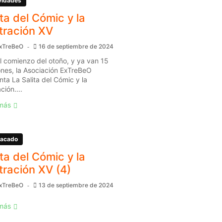
vidades
ita del Cómic y la
stración XV
xTreBeO
16 de septiembre de 2024
l comienzo del otoño, y ya van 15
ones, la Asociación ExTreBeO
nta La Salita del Cómic y la
ación....
más
acado
ita del Cómic y la
stración XV (4)
xTreBeO
13 de septiembre de 2024
más