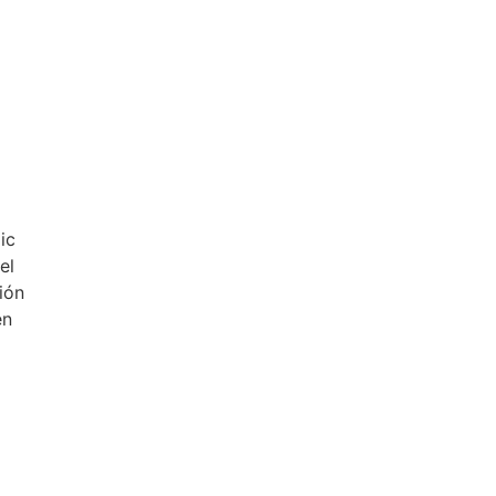
ic
el
ión
en