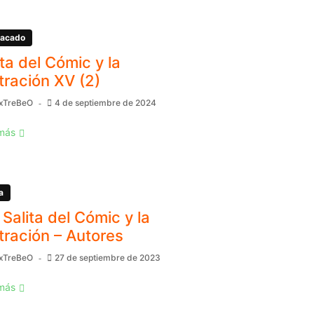
acado
ita del Cómic y la
stración XV (2)
xTreBeO
4 de septiembre de 2024
más
a
 Salita del Cómic y la
stración – Autores
xTreBeO
27 de septiembre de 2023
más