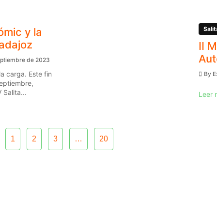
Salit
ómic y la
Badajoz
II 
Aut
eptiembre de 2023
a carga. Este fin
By
E
eptiembre,
Salita...
Leer 
1
2
3
…
20