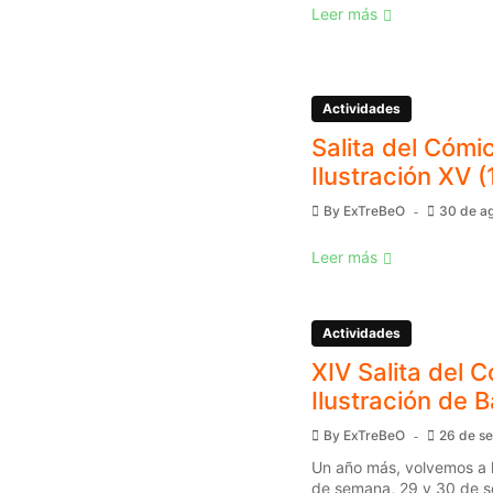
Leer más
Actividades
Salita del Cómic
Ilustración XV (
By
ExTreBeO
30 de a
Leer más
Actividades
XIV Salita del C
Ilustración de 
By
ExTreBeO
26 de s
Un año más, volvemos a l
de semana, 29 y 30 de s