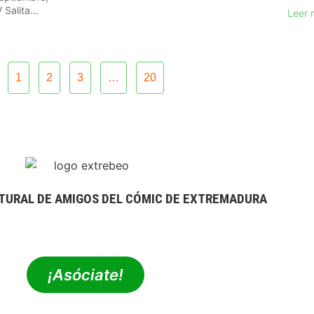
Salita...
Leer 
1
2
3
…
20
TURAL DE AMIGOS DEL CÓMIC DE EXTREMADURA
extrebeo@extrebeo.com
¡Asóciate!