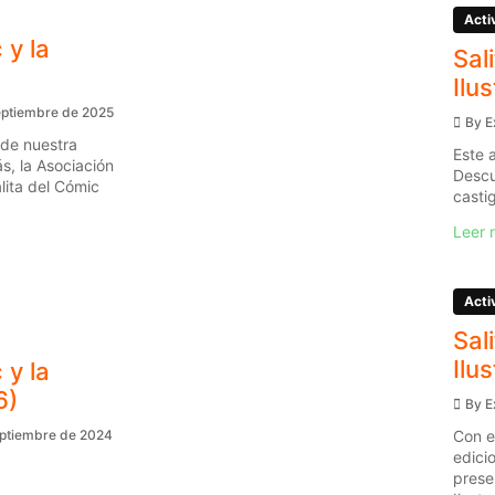
Acti
 y la
Sal
Ilu
eptiembre de 2025
By
E
 de nuestra
Este 
s, la Asociación
Descu
ita del Cómic
casti
Leer 
Acti
Sal
Ilu
 y la
6)
By
E
Con e
eptiembre de 2024
edici
prese