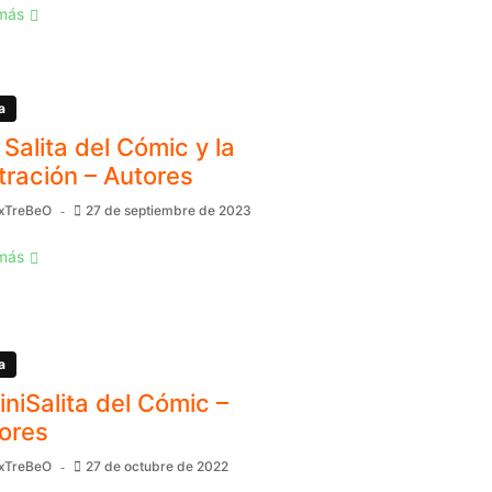
más
a
 Salita del Cómic y la
stración – Autores
xTreBeO
27 de septiembre de 2023
más
a
MiniSalita del Cómic –
ores
xTreBeO
27 de octubre de 2022