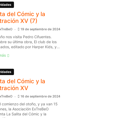
vidades
ita del Cómic y la
stración XV (7)
xTreBeO
19 de septiembre de 2024
año nos visita Pedro Cifuentes.
bre su última obra, El club de los
gados, editado por Harper Kids, y...
más
vidades
ita del Cómic y la
stración XV
xTreBeO
16 de septiembre de 2024
l comienzo del otoño, y ya van 15
ones, la Asociación ExTreBeO
nta La Salita del Cómic y la