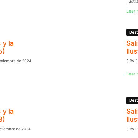
Ilustr
Leer 
Dest
 y la
Sal
5)
Ilu
eptiembre de 2024
By
E
Leer 
Dest
 y la
Sal
3)
Ilu
eptiembre de 2024
By
E