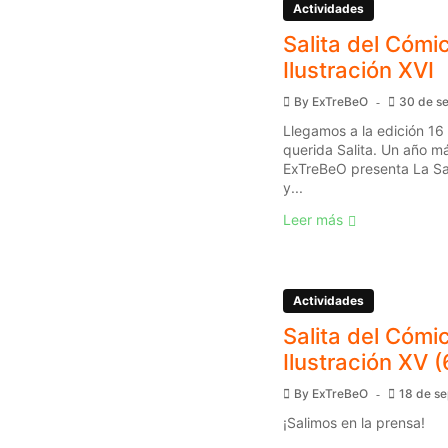
Actividades
Salita del Cómic
Ilustración XVI
By
ExTreBeO
30 de s
Llegamos a la edición 16
querida Salita. Un año má
ExTreBeO presenta La Sal
y...
Leer más
Actividades
Salita del Cómic
Ilustración XV (
By
ExTreBeO
18 de s
¡Salimos en la prensa!