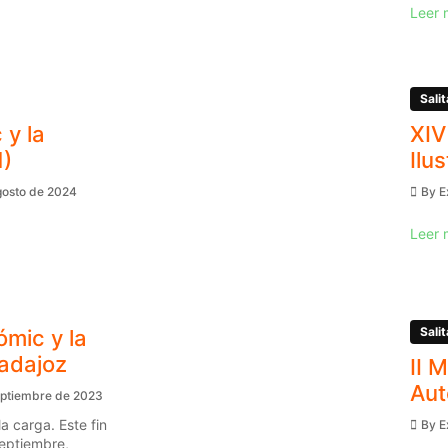
Leer 
Salit
 y la
XIV
1)
Ilu
gosto de 2024
By
E
Leer 
Salit
ómic y la
Badajoz
II 
Aut
eptiembre de 2023
a carga. Este fin
By
E
eptiembre,