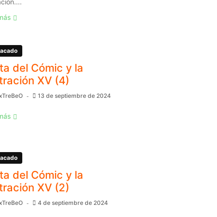
ación....
más
acado
ita del Cómic y la
stración XV (4)
xTreBeO
13 de septiembre de 2024
más
acado
ita del Cómic y la
stración XV (2)
xTreBeO
4 de septiembre de 2024