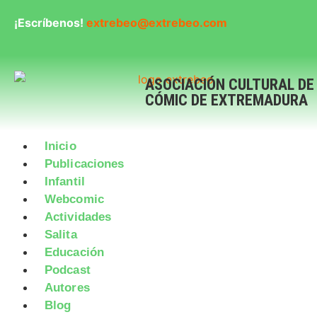
¡Escríbenos!
extrebeo@extrebeo.com
ASOCIACIÓN CULTURAL DE
CÓMIC DE EXTREMADURA
Inicio
Publicaciones
Infantil
Webcomic
Actividades
Salita
Educación
Podcast
Autores
Blog