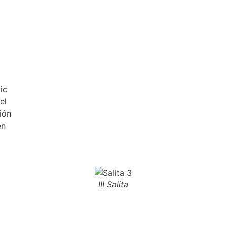
ic
el
ión
en
III Salita